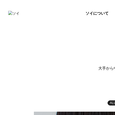
ソイについて
大手から
AL